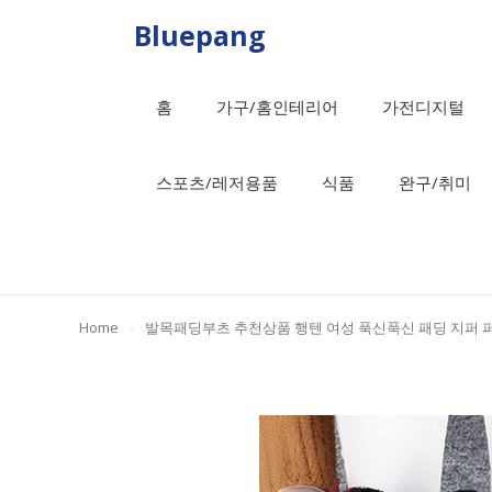
Skip
Bluepang
to
content
홈
가구/홈인테리어
가전디지털
스포츠/레저용품
식품
완구/취미
Home
»
발목패딩부츠 추천상품 행텐 여성 푹신푹신 패딩 지퍼 퍼 