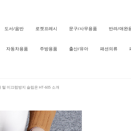
도서/음반
로켓프레시
문구/사무용품
반려/애완
자동차용품
주방용품
출산/유아
패션의류
털 미끄럼방지 슬립온 HT-605 소개