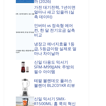
까 (2026)
가전 대기전력, 1년이면
얼마나 새고 있을까 (실
측 데이터)
인버터 vs 정속형 에어
컨, 한 달 전기요금 실측
비교
냉장고 에너지효율 1등
급, 5등급이랑 실제로 얼
마나 차이날까
신일 다용도 믹서기
SFM-M99JJAN: 주방의
필수 아이템
테팔 블렌데오 플러스
블렌더 BL2C01KR 리뷰
신일 믹서기 SMX-
R1500ML: 홈 쿡의 혁신