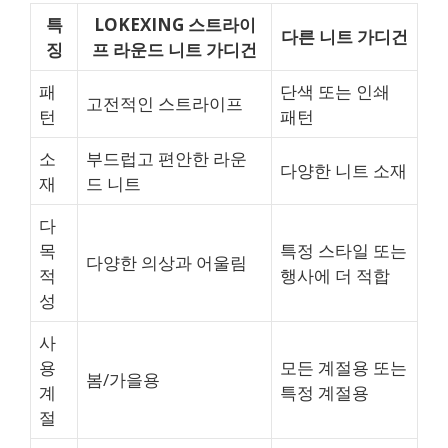
특
LOKEXING 스트라이
다른 니트 가디건
징
프 라운드 니트 가디건
패
단색 또는 인쇄
고전적인 스트라이프
턴
패턴
소
부드럽고 편안한 라운
다양한 니트 소재
재
드 니트
다
목
특정 스타일 또는
다양한 의상과 어울림
적
행사에 더 적합
성
사
용
모든 계절용 또는
봄/가을용
계
특정 계절용
절