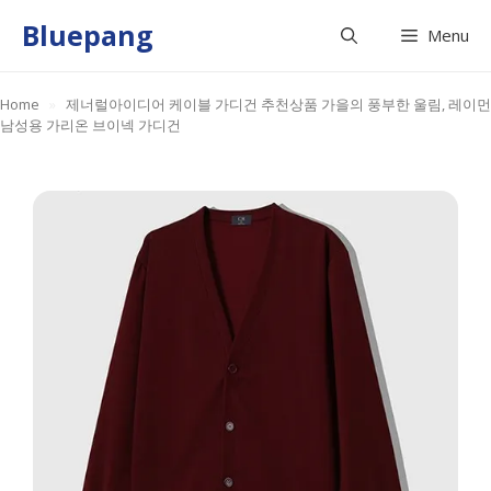
Skip
Bluepang
Menu
to
content
Home
»
제너럴아이디어 케이블 가디건 추천상품 가을의 풍부한 울림, 레이먼
남성용 가리온 브이넥 가디건