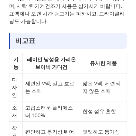
며, 세탁 후 기계건조기 사용은 삼가시기 바랍니다.
표백제나 오랜 시간 담그기는 피하시고, 드라이클리
닝도 가능합니다.
비교표
기
레이먼 남성용 가리온
유사한 제품
능
브이넥 가디건
디
세련된 V넥, 길고 흐르
짧은 V넥, 세련되
자
는 소매
지 않은 소매
인
소
고급스러운 폴리에스
합성 섬유 혼합
재
터 100%
착
편안하고 통기성 뛰어
뻣뻣하고 통기성
용