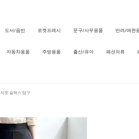
도서/음반
로켓프레시
문구/사무용품
반려/애완
자동차용품
주방용품
출산/유아
패션의류
자핏 슬랙스 탐구