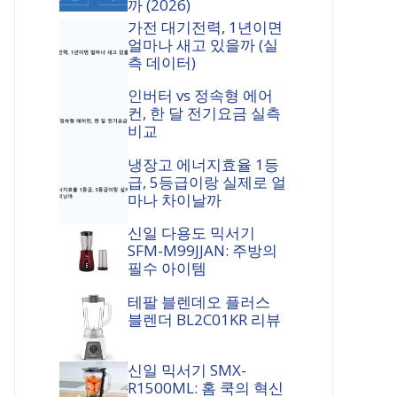
까 (2026)
가전 대기전력, 1년이면
얼마나 새고 있을까 (실
측 데이터)
인버터 vs 정속형 에어
컨, 한 달 전기요금 실측
비교
냉장고 에너지효율 1등
급, 5등급이랑 실제로 얼
마나 차이날까
신일 다용도 믹서기
SFM-M99JJAN: 주방의
필수 아이템
테팔 블렌데오 플러스
블렌더 BL2C01KR 리뷰
신일 믹서기 SMX-
R1500ML: 홈 쿡의 혁신