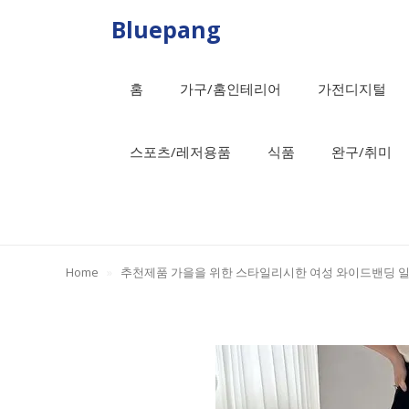
Skip
Bluepang
to
content
홈
가구/홈인테리어
가전디지털
스포츠/레저용품
식품
완구/취미
Home
»
추천제품 가을을 위한 스타일리시한 여성 와이드밴딩 일