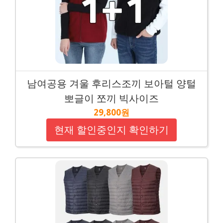
남여공용 겨울 후리스조끼 보아털 양털
뽀글이 쪼끼 빅사이즈
29,800원
현재 할인중인지 확인하기