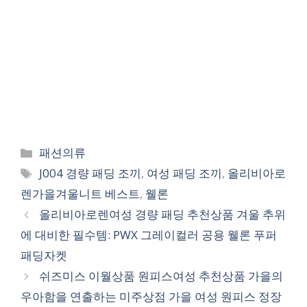
Categories
패션의류
Tags
J004 경량 패딩 조끼
,
여성 패딩 조끼
,
올리비아로
렌가을겨울니트 베스트
,
웰론
올리비아로렌여성 경량 패딩 추천상품 겨울 추위
에 대비한 필수템: PWX 그레이컬러 공용 웰론 푸퍼
패딩자켓
쉬즈미스 이월상품 원피스여성 추천상품 가을의
우아함을 연출하는 미주상점 가을 여성 원피스 정장