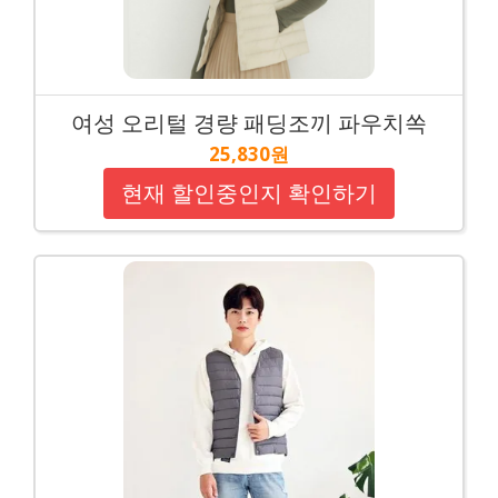
여성 오리털 경량 패딩조끼 파우치쏙
25,830원
현재 할인중인지 확인하기