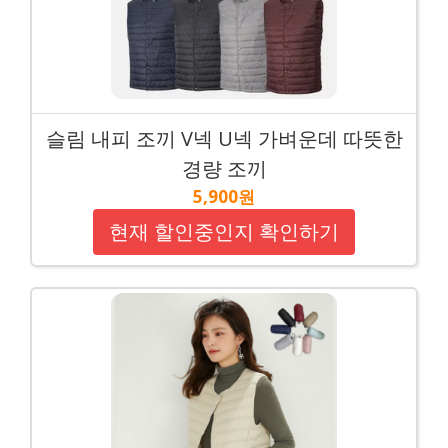
슬림 내피 조끼 V넥 U넥 가벼운데 따뜻한
경량 조끼
5,900원
현재 할인중인지 확인하기