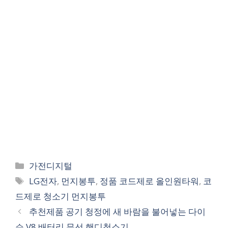
Categories
가전디지털
Tags
LG전자
,
먼지봉투
,
정품 코드제로 올인원타워
,
코
드제로 청소기 먼지봉투
추천제품 공기 청정에 새 바람을 불어넣는 다이
슨 V8 배터리 무선 핸디청소기