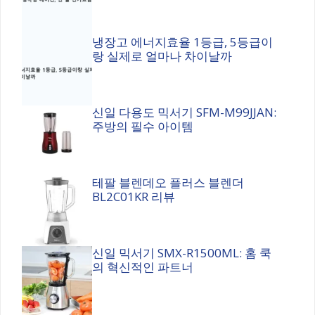
냉장고 에너지효율 1등급, 5등급이
랑 실제로 얼마나 차이날까
신일 다용도 믹서기 SFM-M99JJAN:
주방의 필수 아이템
테팔 블렌데오 플러스 블렌더
BL2C01KR 리뷰
신일 믹서기 SMX-R1500ML: 홈 쿡
의 혁신적인 파트너