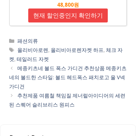
48,800원
현재 할인중인지 확인하기
Categories
패션의류
Tags
올리비아로렌
,
올리비아로렌자켓 하프
,
체크 자
켓
,
테일러드 자켓
메종키츠네 볼드 폭스 가디건 추천상품 메종키츠
네의 볼드한 스타일: 볼드 헤드폭스 패치로고 울 V넥
가디건
추천제품 여름철 책임질 제너럴아이디어의 세련
된 스퀘어 슬리브리스 원피스