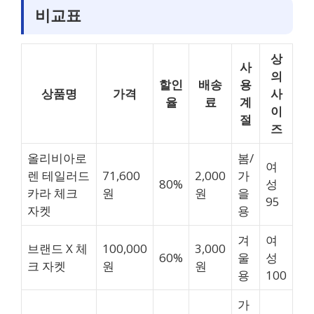
비교표
상
사
의
할인
배송
용
상품명
가격
사
율
료
계
이
절
즈
올리비아로
봄/
여
렌 테일러드
71,600
2,000
가
80%
성
카라 체크
원
원
을
95
자켓
용
겨
여
브랜드 X 체
100,000
3,000
60%
울
성
크 자켓
원
원
용
100
가