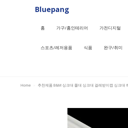
Skip
Bluepang
to
content
홈
가구/홈인테리어
가전디지털
스포츠/레저용품
식품
완구/취미
Home
»
추천제품 B&M 싱크대 쫄대 싱크대 걸레받이캡 싱크대