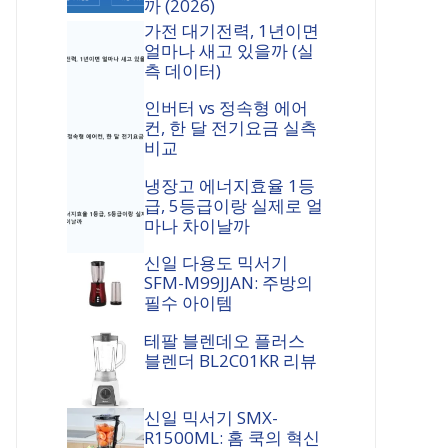
까 (2026)
가전 대기전력, 1년이면
얼마나 새고 있을까 (실
측 데이터)
인버터 vs 정속형 에어
컨, 한 달 전기요금 실측
비교
냉장고 에너지효율 1등
급, 5등급이랑 실제로 얼
마나 차이날까
신일 다용도 믹서기
SFM-M99JJAN: 주방의
필수 아이템
테팔 블렌데오 플러스
블렌더 BL2C01KR 리뷰
신일 믹서기 SMX-
R1500ML: 홈 쿡의 혁신