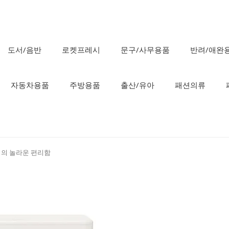
도서/음반
로켓프레시
문구/사무용품
반려/애완
자동차용품
주방용품
출산/유아
패션의류
기의 놀라운 편리함