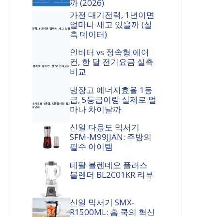
까 (2026)
가전 대기전력, 1년이면
얼마나 새고 있을까 (실
측 데이터)
인버터 vs 정속형 에어
컨, 한 달 전기요금 실측
비교
냉장고 에너지효율 1등
급, 5등급이랑 실제로 얼
마나 차이날까
신일 다용도 믹서기
SFM-M99JJAN: 주방의
필수 아이템
테팔 블렌데오 플러스
블렌더 BL2C01KR 리뷰
신일 믹서기 SMX-
R1500ML: 홈 쿡의 혁신