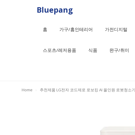
Skip
Bluepang
to
content
홈
가구/홈인테리어
가전디지털
스포츠/레저용품
식품
완구/취미
Home
»
추천제품 LG전자 코드제로 로보킹 AI 올인원 로봇청소