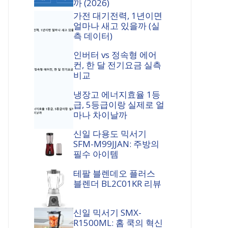
까 (2026)
가전 대기전력, 1년이면
얼마나 새고 있을까 (실
측 데이터)
인버터 vs 정속형 에어
컨, 한 달 전기요금 실측
비교
냉장고 에너지효율 1등
급, 5등급이랑 실제로 얼
마나 차이날까
신일 다용도 믹서기
SFM-M99JJAN: 주방의
필수 아이템
테팔 블렌데오 플러스
블렌더 BL2C01KR 리뷰
신일 믹서기 SMX-
R1500ML: 홈 쿡의 혁신