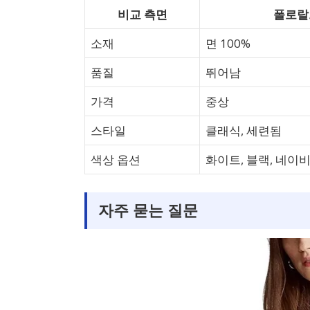
비교 측면
폴로랄
소재
면 100%
품질
뛰어남
가격
중상
스타일
클래식, 세련됨
색상 옵션
화이트, 블랙, 네이
자주 묻는 질문