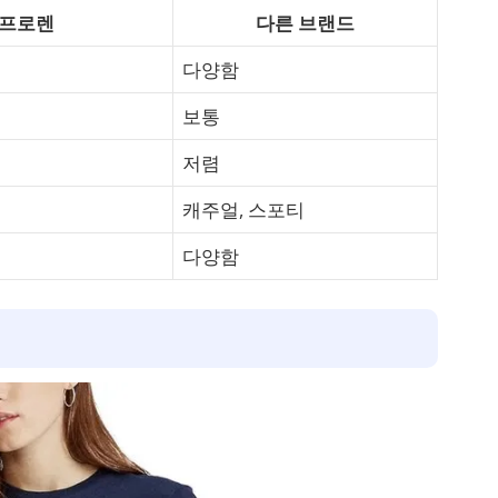
프로렌
다른 브랜드
다양함
보통
저렴
캐주얼, 스포티
비
다양함