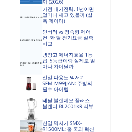
까 (2026)
가전 대기전력, 1년이면
얼마나 새고 있을까 (실
측 데이터)
인버터 vs 정속형 에어
컨, 한 달 전기요금 실측
비교
냉장고 에너지효율 1등
급, 5등급이랑 실제로 얼
마나 차이날까
신일 다용도 믹서기
SFM-M99JJAN: 주방의
필수 아이템
테팔 블렌데오 플러스
블렌더 BL2C01KR 리뷰
신일 믹서기 SMX-
R1500ML: 홈 쿡의 혁신