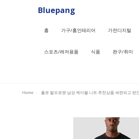
Skip
Bluepang
to
content
홈
가구/홈인테리어
가전디지털
스포츠/레저용품
식품
완구/취미
Home
»
폴로 랄프로렌 남성 케이블 니트 추천상품 세련되고 편