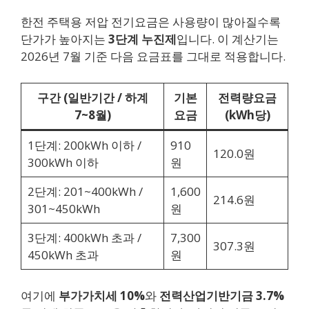
한전 주택용 저압 전기요금은 사용량이 많아질수록
단가가 높아지는
3단계 누진제
입니다. 이 계산기는
2026년 7월 기준 다음 요금표를 그대로 적용합니다.
구간 (일반기간 / 하계
기본
전력량요금
7~8월)
요금
(kWh당)
1단계: 200kWh 이하 /
910
120.0원
300kWh 이하
원
2단계: 201~400kWh /
1,600
214.6원
301~450kWh
원
3단계: 400kWh 초과 /
7,300
307.3원
450kWh 초과
원
여기에
부가가치세 10%
와
전력산업기반기금 3.7%