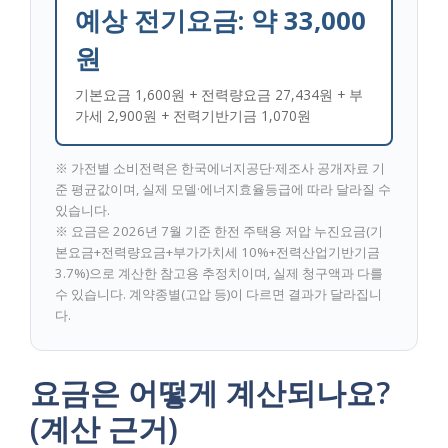
예상 전기요금: 약
33,000
원
기본요금 1,600원 + 전력량요금 27,434원 + 부
가세 2,900원 + 전력기반기금 1,070원
※ 가전별 소비전력은 한국에너지공단·제조사 공개자료 기
준 평균값이며, 실제 모델·에너지효율등급에 따라 달라질 수
있습니다.
※ 요금은 2026년 7월 기준 한전 주택용 저압 누진요금(기
본요금+전력량요금+부가가치세 10%+전력산업기반기금
3.7%)으로 계산한 참고용 추정치이며, 실제 청구액과 다를
수 있습니다. 계약종별(고압 등)이 다르면 결과가 달라집니
다.
요금은 어떻게 계산되나요?
(계산 근거)