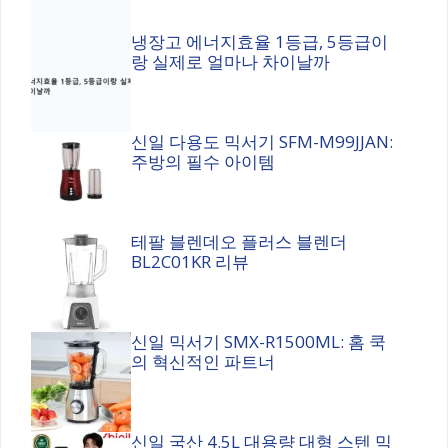
냉장고 에너지효율 1등급, 5등급이
랑 실제로 얼마나 차이날까
신일 다용도 믹서기 SFM-M99JJAN:
주방의 필수 아이템
테팔 블렌데오 플러스 블렌더
BL2C01KR 리뷰
신일 믹서기 SMX-R1500ML: 홈 쿡
의 혁신적인 파트너
신일 국산 4.5L 대용량 대형 스텐 믹