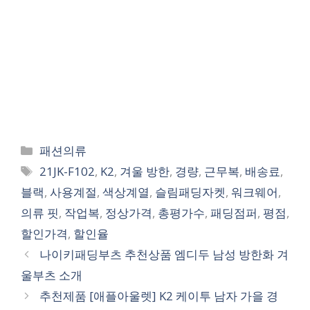
Categories
패션의류
Tags
21JK-F102
,
K2
,
겨울 방한
,
경량
,
근무복
,
배송료
,
블랙
,
사용계절
,
색상계열
,
슬림패딩자켓
,
워크웨어
,
의류 핏
,
작업복
,
정상가격
,
총평가수
,
패딩점퍼
,
평점
,
할인가격
,
할인율
나이키패딩부츠 추천상품 엠디두 남성 방한화 겨
울부츠 소개
추천제품 [애플아울렛] K2 케이투 남자 가을 경