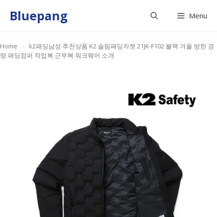
Skip
Bluepang
Menu
to
content
Home
»
k2패딩남성 추천상품 K2 슬림패딩자켓 21JK-F102 블랙 겨울 방한 경
량 패딩점퍼 작업복 근무복 워크웨어 소개