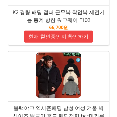
K2 경량 패딩 점퍼 근무복 작업복 제전기
능 동계 방한 워크웨어 F102
66,700원
현재 할인중인지 확인하기
블랙야크 역시즌패딩 남성 여성 겨울 빅
사이즈 뽀글이 후드 패딩점퍼 bcc마카롱