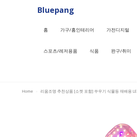
Skip
Bluepang
to
content
홈
가구/홈인테리어
가전디지털
스포츠/레저용품
식품
완구/취미
Home
»
리움조명 추천상품 [소켓 포함] 쑤우기 식물등 재배용 L