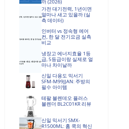
까 (2026)
가전 대기전력, 1년이면
얼마나 새고 있을까 (실
측 데이터)
인버터 vs 정속형 에어
컨, 한 달 전기요금 실측
비교
냉장고 에너지효율 1등
급, 5등급이랑 실제로 얼
마나 차이날까
신일 다용도 믹서기
SFM-M99JJAN: 주방의
필수 아이템
테팔 블렌데오 플러스
블렌더 BL2C01KR 리뷰
신일 믹서기 SMX-
R1500ML: 홈 쿡의 혁신