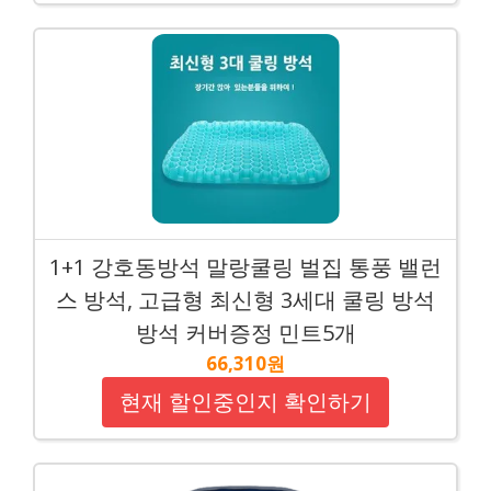
1+1 강호동방석 말랑쿨링 벌집 통풍 밸런
스 방석, 고급형 최신형 3세대 쿨링 방석
방석 커버증정 민트5개
66,310원
현재 할인중인지 확인하기