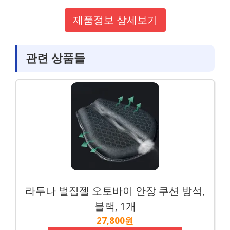
제품정보 상세보기
관련 상품들
라두나 벌집젤 오토바이 안장 쿠션 방석,
블랙, 1개
27,800원