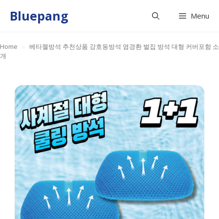
Skip
Bluepang
Menu
to
content
Home
»
베타젤방석 추천상품 강호동방석 염경환 벌집 방석 대형 커버포함 소
개