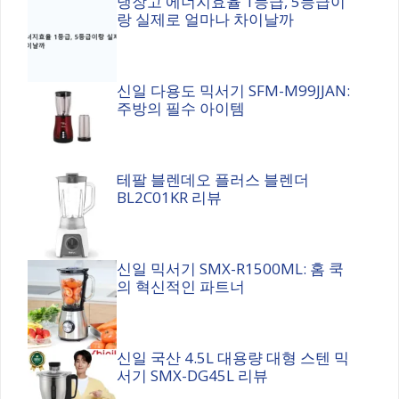
냉장고 에너지효율 1등급, 5등급이
랑 실제로 얼마나 차이날까
신일 다용도 믹서기 SFM-M99JJAN:
주방의 필수 아이템
테팔 블렌데오 플러스 블렌더
BL2C01KR 리뷰
신일 믹서기 SMX-R1500ML: 홈 쿡
의 혁신적인 파트너
신일 국산 4.5L 대용량 대형 스텐 믹
서기 SMX-DG45L 리뷰