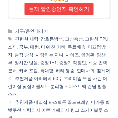
현재 할인중인지 확인하기
Categories
가구/홈인테리어
Tags
간편한 세탁
,
강호동방석
,
고신축성
,
고탄성 TPU
소재
,
공부
,
대형
,
메쉬 천 커버
,
무료배송
,
미끄럼방
지
,
벌집 방석
,
사랑하는 자녀
,
사이즈
,
염경환
,
임산
부
,
장시간 앉음
,
증정1+1
,
증정2
,
직장인
,
체중 압력
분배
,
커버 포함
,
특대형
,
허리 통증
,
현대사회
,
휠체어
추천제품 아리베베 60수 프리미엄 모달 사틴 어
린이집 낮잠이불세트 분리형 + 더스트백 랜덤 발송
소개
추천제품 네일샵 파스텔톤 골드프레임 마카롱 벨
벳쿠션 식탁의자 예쁜 카페의자 핑크 스카이블루 소
개