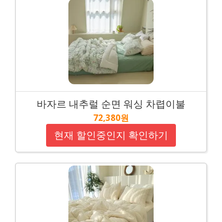
바자르 내추럴 순면 워싱 차렵이불
72,380원
현재 할인중인지 확인하기