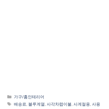
Categories
가구/홈인테리어
Tags
배송료
,
블루계열
,
사각차렵이불
,
사계절용
,
사용