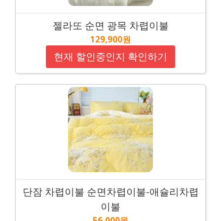
젤라또 순면 광목 차렵이불
129,900원
현재 할인중인지 확인하기
단잠 차렵이불 순면차렵이불-애슐리차렵
이불
56,000원