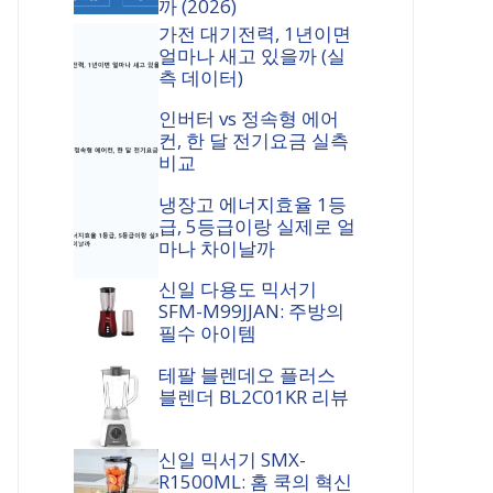
까 (2026)
가전 대기전력, 1년이면
얼마나 새고 있을까 (실
측 데이터)
인버터 vs 정속형 에어
컨, 한 달 전기요금 실측
비교
냉장고 에너지효율 1등
급, 5등급이랑 실제로 얼
마나 차이날까
신일 다용도 믹서기
SFM-M99JJAN: 주방의
필수 아이템
테팔 블렌데오 플러스
블렌더 BL2C01KR 리뷰
신일 믹서기 SMX-
R1500ML: 홈 쿡의 혁신