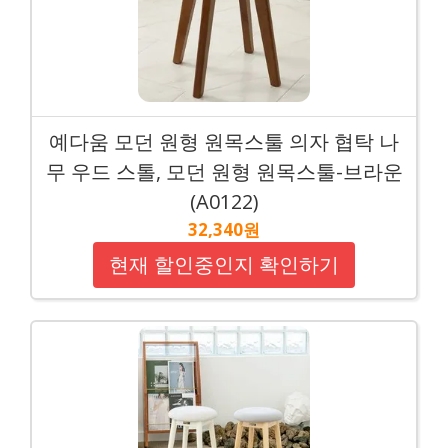
예다움 모던 원형 원목스툴 의자 협탁 나
무 우드 스톨, 모던 원형 원목스툴-브라운
(A0122)
32,340원
현재 할인중인지 확인하기