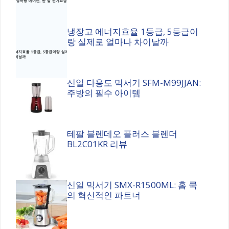
냉장고 에너지효율 1등급, 5등급이
랑 실제로 얼마나 차이날까
신일 다용도 믹서기 SFM-M99JJAN:
주방의 필수 아이템
테팔 블렌데오 플러스 블렌더
BL2C01KR 리뷰
신일 믹서기 SMX-R1500ML: 홈 쿡
의 혁신적인 파트너