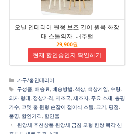
오닐 인테리어 원형 보조 간이 원목 화장
대 스툴의자, 내추럴
29,900원
현재 할인중인지 확인하기
Categories
가구/홈인테리어
Tags
구성품
,
배송료
,
배송방법
,
색상
,
색상계열
,
수량
,
의자 형태
,
정상가격
,
제조국
,
제조자
,
주요 소재
,
총평
가수
,
코멧 홈 원형 손잡이 접이식 스툴
,
크기
,
평점
,
품명
,
할인가격
,
할인율
원앙새 추천상품 원앙새 금침 모형 한쌍 목각 신
혼부부 세트 결혼 소개