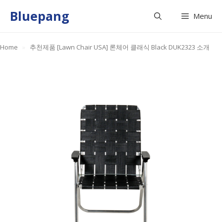
Skip
Bluepang
Menu
to
content
Home
»
추천제품 [Lawn Chair USA] 론체어 클래식 Black DUK2323 소개