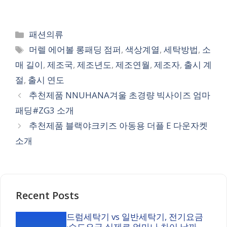
Categories
패션의류
Tags
머렐 에어볼 롱패딩 점퍼
,
색상계열
,
세탁방법
,
소
매 길이
,
제조국
,
제조년도
,
제조연월
,
제조자
,
출시 계
절
,
출시 연도
추천제품 NNUHANA겨울 초경량 빅사이즈 엄마
패딩#ZG3 소개
추천제품 블랙야크키즈 아동용 더플 E 다운자켓
소개
Recent Posts
드럼세탁기 vs 일반세탁기, 전기요금
·수도요금 실제로 얼마나 차이 날까