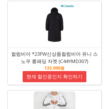
컬럼비아 *23FW신상품컬럼비아 유니 스
노우 롱패딩 자켓 (C44YMD307)
133,000원
현재 할인중인지 확인하기