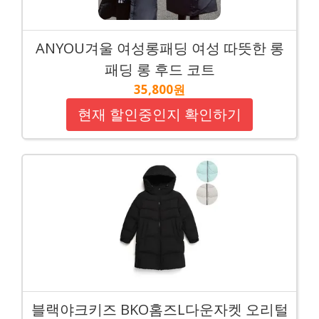
ANYOU겨울 여성롱패딩 여성 따뜻한 롱
패딩 롱 후드 코트
35,800원
현재 할인중인지 확인하기
블랙야크키즈 BKO홈즈L다운자켓 오리털