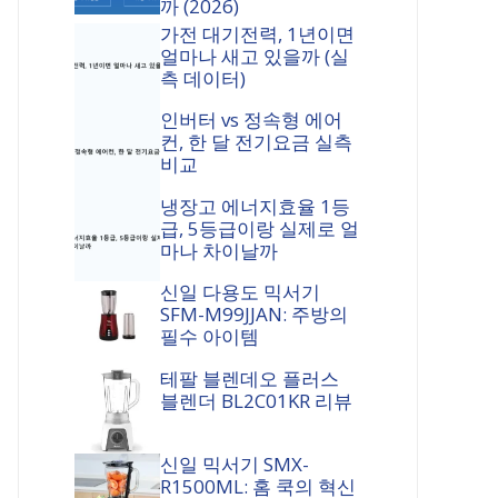
까 (2026)
가전 대기전력, 1년이면
얼마나 새고 있을까 (실
측 데이터)
인버터 vs 정속형 에어
컨, 한 달 전기요금 실측
비교
냉장고 에너지효율 1등
급, 5등급이랑 실제로 얼
마나 차이날까
신일 다용도 믹서기
SFM-M99JJAN: 주방의
필수 아이템
테팔 블렌데오 플러스
블렌더 BL2C01KR 리뷰
신일 믹서기 SMX-
R1500ML: 홈 쿡의 혁신