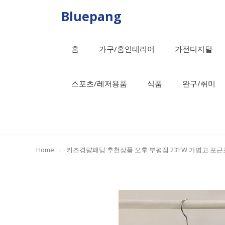
Skip
Bluepang
to
content
홈
가구/홈인테리어
가전디지털
스포츠/레저용품
식품
완구/취미
Home
»
키즈경량패딩 추천상품 오후 부평점 23’FW 가볍고 포