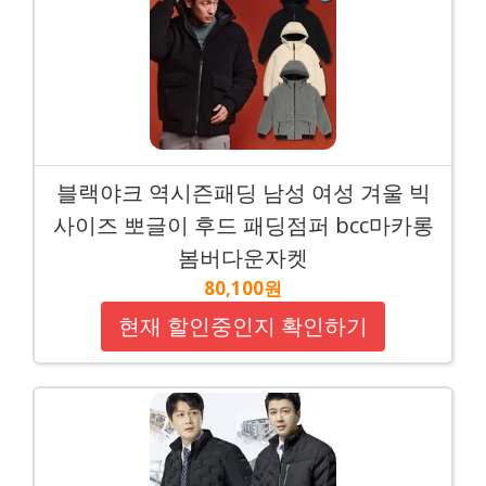
블랙야크 역시즌패딩 남성 여성 겨울 빅
사이즈 뽀글이 후드 패딩점퍼 bcc마카롱
봄버다운자켓
80,100원
현재 할인중인지 확인하기