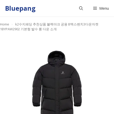
Skip
Bluepang
Menu
to
content
Home
»
k2수지패딩 추천상품 블랙야크 공용 B맥스벤치3다운자켓
1BYPAW2902 기본형 발수 롱 다운 소개