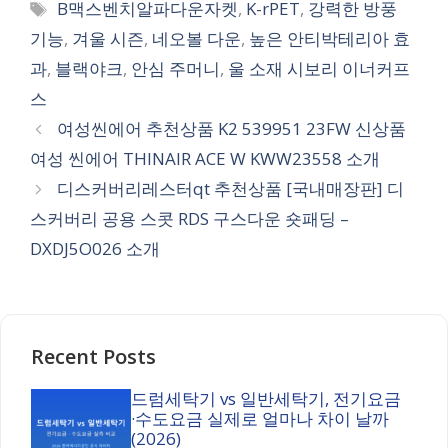
Tags
B맥스벤치알파다운자켓
,
K-rPET
,
강력한 방풍
기능
,
겨울 시즌
,
네오볼 다운
,
높은 안티박테리아 효
과
,
블랙야크
,
안심 주머니
,
울 소재 시보리 이너커프
스
여성씬에어 추천상품 K2 539951 23FW 신상품
여성 씬에어 THINAIR ACE W KWW23558 소개
디스커버리레스터qt 추천상품 [국내매장판] 디
스커버리 공용 스콧 RDS 구스다운 숏패딩 –
DXDJ5O026 소개
Recent Posts
드럼세탁기 vs 일반세탁기, 전기요금
·수도요금 실제로 얼마나 차이 날까
(2026)